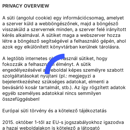
PRIVACY OVERVIEW
A süti (angolul cookie) egy információcsomag, amelyet
a szerver küld a webböngészőnek, majd a böngésző
visszaküld a szervernek minden, a szerver felé irányított
kérés alkalmával. A sütiket maga a webszerver hozza
létre a böngésző segítségével a felhasználó gépén, ahol
azok egy elkülönített könyvtárban kerülnek tárolásra.
A legtöbb internetes oldal használ sütiket, hogy
fokozzák a felhasználói élményt. A sütik
engedélyezésével a weboldal képes személyre szabott
szolgáltatásokat nyújtani (pl.: megjegyzi a
bejelentkezéshez szükséges adatokat, elmenti a
bevásárló kosár tartalmát, stb.). Az így rögzített adatok
egyéb személyes adatokkal nincs semmilyen
összefüggésben!
Európai süti törvény és a kötelező tájékoztatás
2015. október 1-től az EU-s jogszabályokhoz igazodva
a hazai weboldalakon is kötelező a látogató