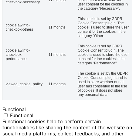
11 months
cookies is used to store the
checkbox-necessary
user consent for the cookies in
the category "Necessary".
This cookie is set by GDPR
Cookie Consent plugin. The
cookielawinfo-
11 months
cookie is used to store the user
checkbox-others
consent for the cookies in the
category "Other.
This cookie is set by GDPR
cookielawinfo-
Cookie Consent plugin. The
checkbox-
11 months
cookie is used to store the user
performance
consent for the cookies in the
category "Performance".
The cookie is set by the GDPR
Cookie Consent plugin and is
used to store whether or not
viewed_cookie_policy
11 months
user has consented to the use
of cookies. It does not store
any personal data.
Functional
Functional
Functional cookies help to perform certain
functionalities like sharing the content of the website on
social media platforms, collect feedbacks, and other