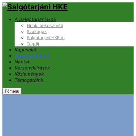
A Salgótarjáni HKE
Elnöki beköszöntő
Szakágak
Salgótarjáni HKE díj
Tagdíj
Kapcsolat
Dokumentumtár
Naptár
Versenykiírások
Közlemények
Támogatóink
Főmenü