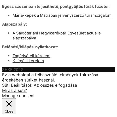
Egész szezonban teljesíthető, pontgyűjtős túrák füzetei:
Mária-képek a Mátrában jelvényszerző túramozgalom
Alapszabály:
A Salgótarjáni Hegyikerékpár Egyesület aktuális
alapszabálya
Belépési/kilépési nyilatkozat
:
Tagfelvételi kérelem
Kilépési kérelem
SHKE 2022
Ez a weboldal a felhasználói élmények fokozása
érdekében sütiket használ.
Süti Beállítások
Az összes elfogadása
Mi az a süti?
Manage consent
Close