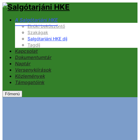
A Salgótarjáni HKE
Elnöki beköszöntő
Szakágak
Salgótarjáni HKE díj
Tagdíj
Kapcsolat
Dokumentumtár
Naptár
Versenykiírások
Közlemények
Támogatóink
Főmenü