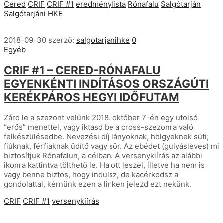
Cered
CRIF
CRIF #1
eredménylista
Rónafalu
Salgótarján
Salgótarjáni HKE
2018-09-30
szerző:
salgotarjanihke
0
Egyéb
CRIF #1 – CERED-RÓNAFALU
EGYENKÉNTI INDÍTÁSOS ORSZÁGÚTI
KERÉKPÁROS HEGYI IDŐFUTAM
Zárd le a szezont velünk 2018. október 7-én egy utolsó
“erős” menettel, vagy iktasd be a cross-szezonra való
felkészülésedbe. Nevezési díj lányoknak, hölgyeknek süti;
fiúknak, férfiaknak üdítő vagy sör. Az ebédet (gulyásleves) mi
biztosítjuk Rónafalun, a célban. A versenykiírás az alábbi
ikonra kattintva tölthető le. Ha ott leszel, illetve ha nem is
vagy benne biztos, hogy indulsz, de kacérkodsz a
gondolattal, kérnünk ezen a linken jelezd ezt nekünk.
CRIF
CRIF #1
versenykiírás