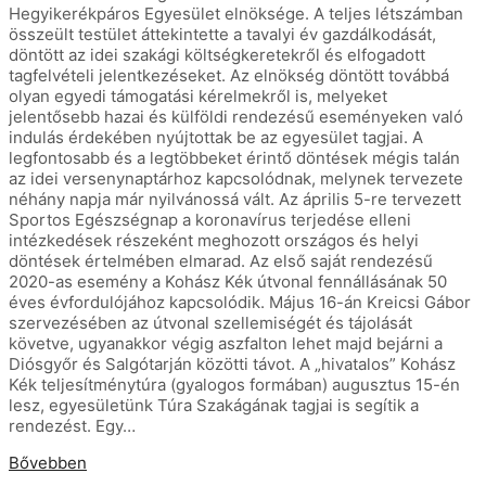
Hegyikerékpáros Egyesület elnöksége. A teljes létszámban
összeült testület áttekintette a tavalyi év gazdálkodását,
döntött az idei szakági költségkeretekről és elfogadott
tagfelvételi jelentkezéseket. Az elnökség döntött továbbá
olyan egyedi támogatási kérelmekről is, melyeket
jelentősebb hazai és külföldi rendezésű eseményeken való
indulás érdekében nyújtottak be az egyesület tagjai. A
legfontosabb és a legtöbbeket érintő döntések mégis talán
az idei versenynaptárhoz kapcsolódnak, melynek tervezete
néhány napja már nyilvánossá vált. Az április 5-re tervezett
Sportos Egészségnap a koronavírus terjedése elleni
intézkedések részeként meghozott országos és helyi
döntések értelmében elmarad. Az első saját rendezésű
2020-as esemény a Kohász Kék útvonal fennállásának 50
éves évfordulójához kapcsolódik. Május 16-án Kreicsi Gábor
szervezésében az útvonal szellemiségét és tájolását
követve, ugyanakkor végig aszfalton lehet majd bejárni a
Diósgyőr és Salgótarján közötti távot. A „hivatalos” Kohász
Kék teljesítménytúra (gyalogos formában) augusztus 15-én
lesz, egyesületünk Túra Szakágának tagjai is segítik a
rendezést. Egy…
Bővebben