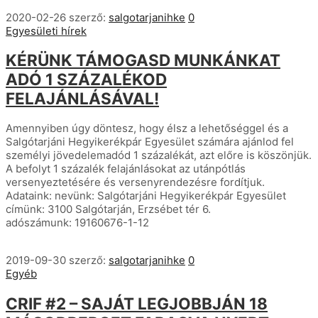
2020-02-26
szerző:
salgotarjanihke
0
Egyesületi hírek
KÉRÜNK TÁMOGASD MUNKÁNKAT
ADÓ 1 SZÁZALÉKOD
FELAJÁNLÁSÁVAL!
Amennyiben úgy döntesz, hogy élsz a lehetőséggel és a
Salgótarjáni Hegyikerékpár Egyesület számára ajánlod fel
személyi jövedelemadód 1 százalékát, azt előre is köszönjük.
A befolyt 1 százalék felajánlásokat az utánpótlás
versenyeztetésére és versenyrendezésre fordítjuk.
Adataink: nevünk: Salgótarjáni Hegyikerékpár Egyesület
címünk: 3100 Salgótarján, Erzsébet tér 6.
adószámunk: 19160676-1-12
2019-09-30
szerző:
salgotarjanihke
0
Egyéb
CRIF #2 – SAJÁT LEGJOBBJÁN 18