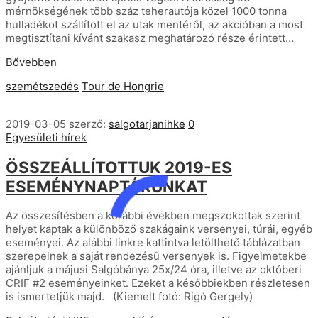
mérnökségének több száz teherautója közel 1000 tonna
hulladékot szállított el az utak mentéről, az akcióban a most
megtisztítani kívánt szakasz meghatározó része érintett…
Bővebben
szemétszedés
Tour de Hongrie
2019-03-05
szerző:
salgotarjanihke
0
Egyesületi hírek
ÖSSZEÁLLÍTOTTUK 2019-ES
ESEMÉNYNAPTÁRUNKAT
Az összesítésben a korábbi években megszokottak szerint
helyet kaptak a különböző szakágaink versenyei, túrái, egyéb
eseményei. Az alábbi linkre kattintva letölthető táblázatban
szerepelnek a saját rendezésű versenyek is. Figyelmetekbe
ajánljuk a májusi Salgóbánya 25x/24 óra, illetve az októberi
CRIF #2 eseményeinket. Ezeket a későbbiekben részletesen
is ismertetjük majd. (Kiemelt fotó: Rigó Gergely)