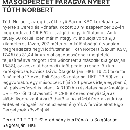
MÁSODPERCET FARAGVA NYERT
TÓTH NORBERT
Tóth Norbert, az egri székhelyű Saxum KSC kerékpárosa
nyerte a Cered és Rónafalu között 2019. szeptember 22-én
megrendezett CRIF #2 országúti hegyi időfutamot. Amíg
tavaly 60 körüli, idén már mintegy 75 indulója volt a 9,3
kilométeres távon, 297 méter szintkülönbségű útvonalon
megrendezett hegyi időfutamnak. Tóth Norbert (Saxum KSC,
17:45) és 31,44 km/h-s átlagsebességnek megfelelő
teljesítménye mögött Tóth Gábor lett a második (Salgótarján,
18:38), az abszolút harmadik időt pedig a rendező klub
kerékpárosa, Kovács Dávid (Salgótarjáni HKE, 19:25) tekerte.
A nőknél a 17 éves Bali Sára (Salgótarjáni HKE, 23:59) volt a
leggyorsabb, egy másodperc híján 24 perces ideje egyben új
női pályacsúcsot is jelent. A 3100.hu részletes beszámolója a
CRIF #2-ről itt olvasható. A CRIF #2 eredménylistája az
alábbi ikonra kattintva tölthető le. Az alábbi fotóra kattintva
éritek el képgalériánkat az eseményről. A felvételeket Rigó
Gergelynek köszönjük!
Cered
CRIF
CRIF #2
eredménylista
Rónafalu
Salgótarján
Salgótarjáni HKE