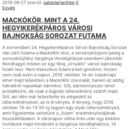
2018-09-27
szerző:
salgotarjanihke
0
Egyéb
MACKÓKÖR, MINT A 24.
HEGYIKERÉKPÁROS VÁROSI
BAJNOKSÁG SOROZAT FUTAMA
A sorrendben 24. Hegyikerékpáros Városi Bajnokság Sorozat
idei záró futama a MackóKör lesz, a versenyközpont pedig a
somoskőújfalui Vargánya Vendégházzal szembeni játszótér.
Rendhagyó módon ez egy félig „virtuális” városi bajnokság
futam lesz. Nem klasszikus futamra kell gondolni, hiszen
nem csak ezen a napon, 2018. október 14-én (vasárnap)
lehet majd teljesíteni a MackóKör útvonalát, hanem az addig
hátralévő napokban bármikor. Sőt, bármennyiszer lehet
próbálkozni, de csak a legjobb időeredmény számít majd.
Sőt, aki idén már teljesítette és elégedett az
időeredményével, az is érvényes. A lényeg, hogy 2018.
október 14-én 13:30-ig legyen egy olyan időeredményed,
amit figyelembe vehetünk a „futam” eredménylistájának
összeállításakor. A zárónapon célba érés után egy ebédre
invitálunk majd mindenkit a Vargánya Vendégházhoz, 14