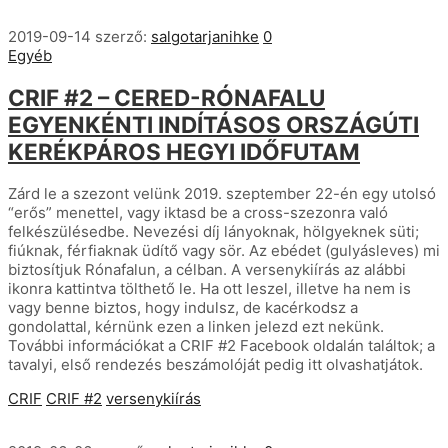
2019-09-14
szerző:
salgotarjanihke
0
Egyéb
CRIF #2 – CERED-RÓNAFALU
EGYENKÉNTI INDÍTÁSOS ORSZÁGÚTI
KERÉKPÁROS HEGYI IDŐFUTAM
Zárd le a szezont velünk 2019. szeptember 22-én egy utolsó
“erős” menettel, vagy iktasd be a cross-szezonra való
felkészülésedbe. Nevezési díj lányoknak, hölgyeknek süti;
fiúknak, férfiaknak üdítő vagy sör. Az ebédet (gulyásleves) mi
biztosítjuk Rónafalun, a célban. A versenykiírás az alábbi
ikonra kattintva tölthető le. Ha ott leszel, illetve ha nem is
vagy benne biztos, hogy indulsz, de kacérkodsz a
gondolattal, kérnünk ezen a linken jelezd ezt nekünk.
További információkat a CRIF #2 Facebook oldalán találtok; a
tavalyi, első rendezés beszámolóját pedig itt olvashatjátok.
CRIF
CRIF #2
versenykiírás