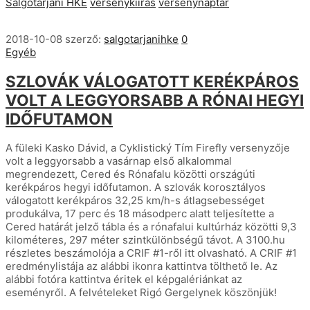
Salgótarjáni HKE
versenykiírás
versenynaptár
2018-10-08
szerző:
salgotarjanihke
0
Egyéb
SZLOVÁK VÁLOGATOTT KERÉKPÁROS
VOLT A LEGGYORSABB A RÓNAI HEGYI
IDŐFUTAMON
A füleki Kasko Dávid, a Cyklistický Tím Firefly versenyzője
volt a leggyorsabb a vasárnap első alkalommal
megrendezett, Cered és Rónafalu közötti országúti
kerékpáros hegyi időfutamon. A szlovák korosztályos
válogatott kerékpáros 32,25 km/h-s átlagsebességet
produkálva, 17 perc és 18 másodperc alatt teljesítette a
Cered határát jelző tábla és a rónafalui kultúrház közötti 9,3
kilométeres, 297 méter szintkülönbségű távot. A 3100.hu
részletes beszámolója a CRIF #1-ről itt olvasható. A CRIF #1
eredménylistája az alábbi ikonra kattintva tölthető le. Az
alábbi fotóra kattintva éritek el képgalériánkat az
eseményről. A felvételeket Rigó Gergelynek köszönjük!