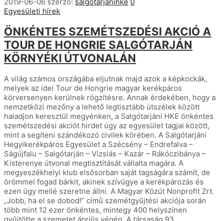
2019-06-06
szerző:
salgotarjanihke
0
Egyesületi hírek
ÖNKÉNTES SZEMÉTSZEDÉSI AKCIÓ A
TOUR DE HONGRIE SALGÓTARJÁN
KÖRNYÉKI ÚTVONALÁN
A világ számos országába eljutnak majd azok a képkockák,
melyek az idei Tour de Hongrie magyar kerékpáros
körversenyen kerülnek rögzítésre. Annak érdekében, hogy a
nemzetközi mezőny a lehető legtisztább útszélek között
haladjon keresztül megyénken, a Salgótarjáni HKE önkéntes
szemétszedési akciót hirdet úgy az egyesület tagjai között,
mint a segíteni szándékozó civilek körében. A Salgótarjáni
Hegyikerékpáros Egyesület a Szécsény – Endrefalva –
Ságújfalu – Salgótarján – Vizslás – Kazár – Rákóczibánya –
Kisterenye útvonal megtisztítását vállalta magára. A
megyeszékhelyi klub elsősorban saját tagságára számít, de
örömmel fogad bárkit, akinek szívügye a kerékpározás és
ezen ügy mellé szeretne állni. A Magyar Közút Nonprofit Zrt.
„Jobb, ha el se dobod!” című szemétgyűjtési akciója során
több mint 12 ezer önkéntes, mintegy 400 helyszínen
gyűjtötte a szemetet április végén. A társaság 93