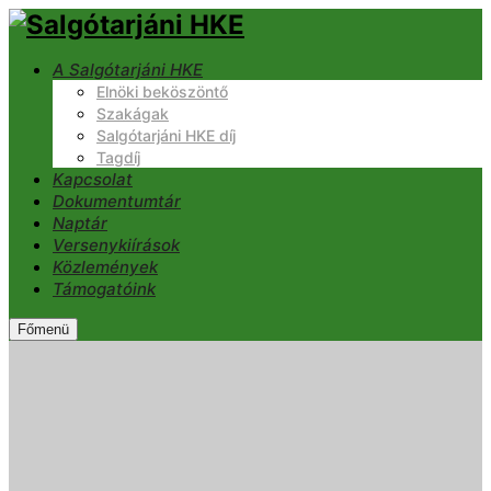
A Salgótarjáni HKE
Elnöki beköszöntő
Szakágak
Salgótarjáni HKE díj
Tagdíj
Kapcsolat
Dokumentumtár
Naptár
Versenykiírások
Közlemények
Támogatóink
Főmenü