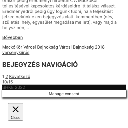
órakor pedig eredményt hirdetünk. A MackóKör
teljesítésével kapcsolatos kérdéseidre itt találsz választ.
Eredményedről pedig úgy fogunk tudni, ha a teljesítést
jelzed nekünk ezen bejegyzés alatt, kommentben (név,
születési hely, egyesület megadása mellett), vagy majd a
helyszínen,…
Bővebben
MackóKör
Városi Bajnokság
Városi Bajnokság 2018
versenykiírás
BEJEGYZÉS NAVIGÁCIÓ
1
2
Következő
10/15
SHKE 2022
Manage consent
Close