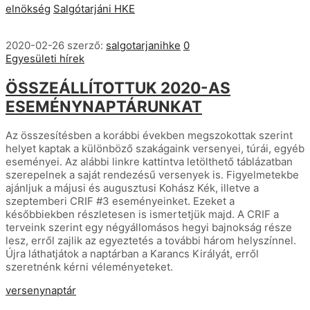
elnökség
Salgótarjáni HKE
2020-02-26
szerző:
salgotarjanihke
0
Egyesületi hírek
ÖSSZEÁLLÍTOTTUK 2020-AS
ESEMÉNYNAPTÁRUNKAT
Az összesítésben a korábbi években megszokottak szerint
helyet kaptak a különböző szakágaink versenyei, túrái, egyéb
eseményei. Az alábbi linkre kattintva letölthető táblázatban
szerepelnek a saját rendezésű versenyek is. Figyelmetekbe
ajánljuk a májusi és augusztusi Kohász Kék, illetve a
szeptemberi CRIF #3 eseményeinket. Ezeket a
későbbiekben részletesen is ismertetjük majd. A CRIF a
terveink szerint egy négyállomásos hegyi bajnokság része
lesz, erről zajlik az egyeztetés a további három helyszínnel.
Újra láthatjátok a naptárban a Karancs Királyát, erről
szeretnénk kérni véleményeteket.
versenynaptár