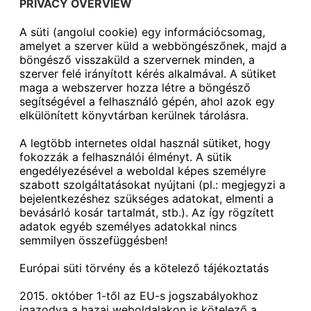
PRIVACY OVERVIEW
A süti (angolul cookie) egy információcsomag,
amelyet a szerver küld a webböngészőnek, majd a
böngésző visszaküld a szervernek minden, a
szerver felé irányított kérés alkalmával. A sütiket
maga a webszerver hozza létre a böngésző
segítségével a felhasználó gépén, ahol azok egy
elkülönített könyvtárban kerülnek tárolásra.
A legtöbb internetes oldal használ sütiket, hogy
fokozzák a felhasználói élményt. A sütik
engedélyezésével a weboldal képes személyre
szabott szolgáltatásokat nyújtani (pl.: megjegyzi a
bejelentkezéshez szükséges adatokat, elmenti a
bevásárló kosár tartalmát, stb.). Az így rögzített
adatok egyéb személyes adatokkal nincs
semmilyen összefüggésben!
Európai süti törvény és a kötelező tájékoztatás
2015. október 1-től az EU-s jogszabályokhoz
igazodva a hazai weboldalakon is kötelező a